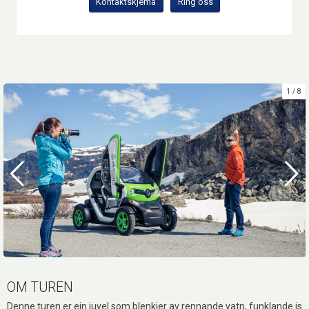
Kontaktskjema
Ring oss
1
8
OM TUREN
Denne turen er ein juvel som blenkjer av rennande vatn, funklande is