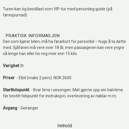
Turen kan òg bestillast som VIP-tur med personleg guide (på
førespurnad).
PRAKTISK INFORMASJON
Den som kjører bilen, må ha førarkort for personbil – hugs å ta dette
med. Sjåføren må vere over 18 år, men passasjeren kan vere yngre
så lenge han eller ho veg meir enn 15 kilo.
Varighet
3t
Priser
- Elbil (maks 2 pers): NOK 2600
Starttidspunkt
- Kvar time i sesongen. Møt gjerne opp ein halvtime
før bestilt tidspunkt for instruksjon, overlevering av nøklar m.m.
Avgang
- Geiranger
Innhold