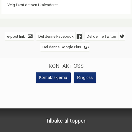
Velg først datoen i kalenderen
e-post link
Del denne Facebook
Del denne Twitter
Del denne Google Plus
SOSIALE MEDIER
KONTAKT OSS
Kontaktskjema
Ring oss
VISIT Geiranger AS
Telefon
70 26 30 07
©
booking@geirangerfjord.no
2026
Tilbake til toppen