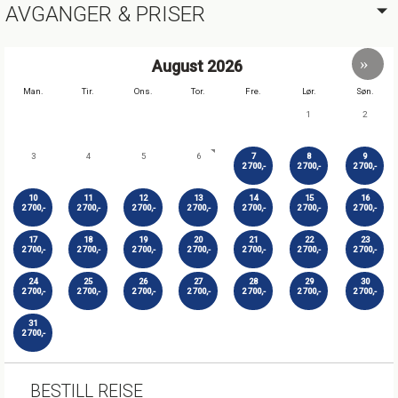
AVGANGER & PRISER
August
2026
Man.
Tir.
Ons.
Tor.
Fre.
Lør.
Søn.
1
2
3
4
5
6
7
8
9
2 700,-
2 700,-
2 700,-
10
11
12
13
14
15
16
2 700,-
2 700,-
2 700,-
2 700,-
2 700,-
2 700,-
2 700,-
17
18
19
20
21
22
23
2 700,-
2 700,-
2 700,-
2 700,-
2 700,-
2 700,-
2 700,-
24
25
26
27
28
29
30
2 700,-
2 700,-
2 700,-
2 700,-
2 700,-
2 700,-
2 700,-
31
2 700,-
BESTILL REISE