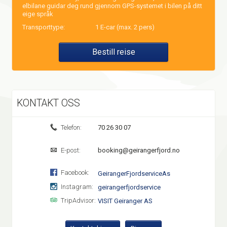
elbilane guidar deg rund gjennom GPS-systemet i bilen på ditt
eige språk
Transporttype:
1 E-car (max. 2 pers)
Bestill reise
KONTAKT OSS
Telefon:
70 26 30 07
E-post:
booking@geirangerfjord.no
Facebook:
GeirangerFjordserviceAs
Instagram:
geirangerfjordservice
TripAdvisor:
VISIT Geiranger AS