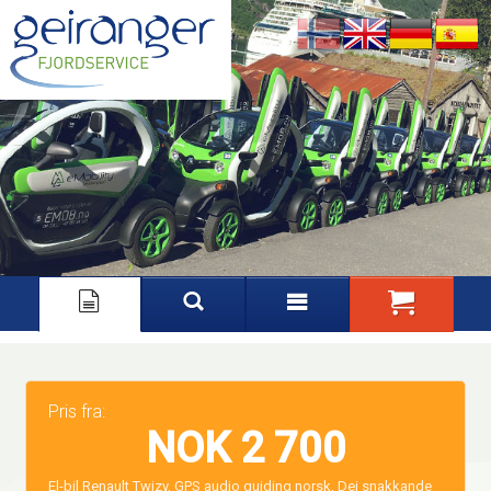
Nynorsk
English
Deutsch
Español
Pris fra:
NOK 2 700
El-bil Renault Twizy, GPS audio guiding norsk, Dei snakkande