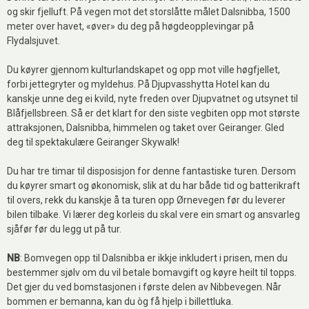
og skir fjelluft. På vegen mot det storslåtte målet Dalsnibba, 1500
meter over havet, «øver» du deg på høgdeopplevingar på
Flydalsjuvet.
Du køyrer gjennom kulturlandskapet og opp mot ville høgfjellet,
forbi jettegryter og myldehus. På Djupvasshytta Hotel kan du
kanskje unne deg ei kvild, nyte freden over Djupvatnet og utsynet til
Blåfjellsbreen. Så er det klart for den siste vegbiten opp mot største
attraksjonen, Dalsnibba, himmelen og taket over Geiranger. Gled
deg til spektakulære Geiranger Skywalk!
Du har tre timar til disposisjon for denne fantastiske turen. Dersom
du køyrer smart og økonomisk, slik at du har både tid og batterikraft
til overs, rekk du kanskje å ta turen opp Ørnevegen før du leverer
bilen tilbake. Vi lærer deg korleis du skal vere ein smart og ansvarleg
sjåfør før du legg ut på tur.
NB
: Bomvegen opp til Dalsnibba er ikkje inkludert i prisen, men du
bestemmer sjølv om du vil betale bomavgift og køyre heilt til topps.
Det gjer du ved bomstasjonen i første delen av Nibbevegen. Når
bommen er bemanna, kan du òg få hjelp i billettluka.