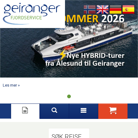
Nynorsk
English
Deutsch
Español
Les mer
SØK REISE