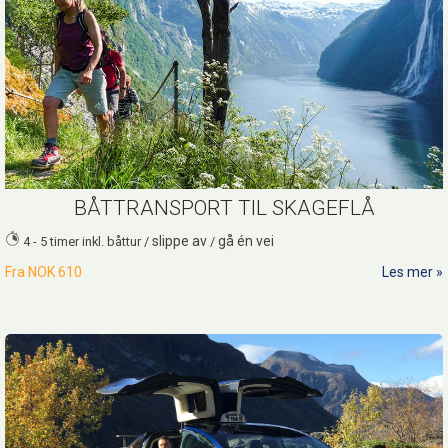
BÅTTRANSPORT TIL SKAGEFLÅ
slippe av
gå én vei
4 - 5 timer inkl. båttur /
/
Fra
NOK 610
Les mer