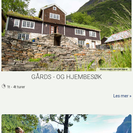
GÅRDS - OG HJEMBESØK
1t - 4t turer
Les mer