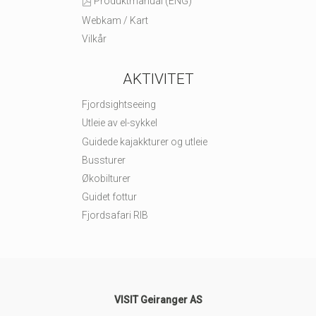
Produktmanual (ENG)
Webkam / Kart
Vilkår
AKTIVITET
Fjordsightseeing
Utleie av el-sykkel
Guidede kajakkturer og utleie
Bussturer
Økobilturer
Guidet fottur
Fjordsafari RIB
VISIT Geiranger AS