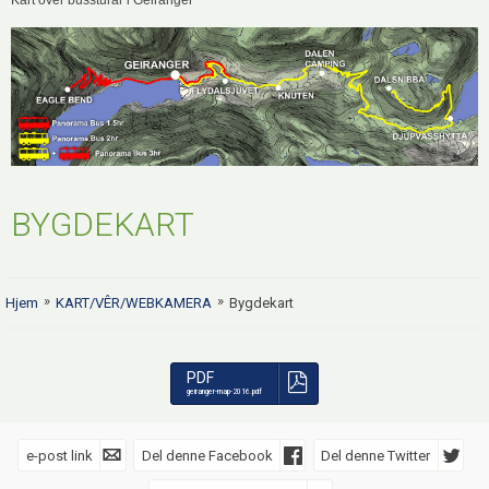
Kart over bussturar i Geiranger
BYGDEKART
»
»
Hjem
KART/VÊR/WEBKAMERA
Bygdekart
PDF
geiranger-map-2016.pdf
e-post link
Del denne Facebook
Del denne Twitter