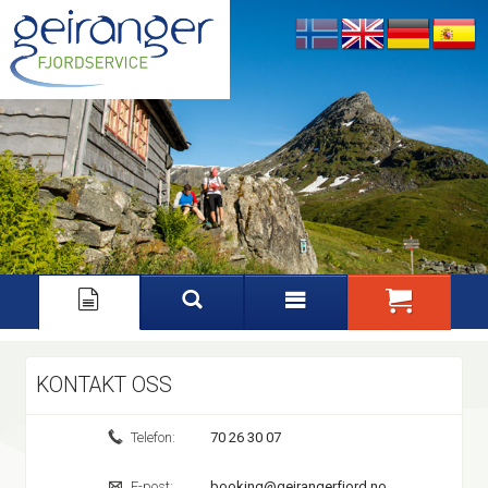
Nynorsk
English
Deutsch
Español
KONTAKT OSS
Telefon:
70 26 30 07
E-post:
booking@geirangerfjord.no