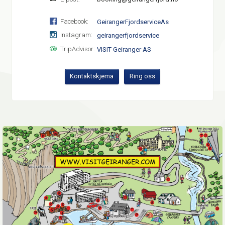
Facebook:
GeirangerFjordserviceAs
Instagram:
geirangerfjordservice
TripAdvisor:
VISIT Geiranger AS
Kontaktskjema
Ring oss