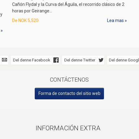
Cañón Flydal y la Curva del Águila, el recorrido clásico de 2
horas por Geirange...
 y
De
NOK 5,520
Lea mas
Del denne Facebook
Del denne Twitter
Del denne Googl
CONTÁCTENOS
Forma de contacto del sitio web
INFORMACIÓN EXTRA