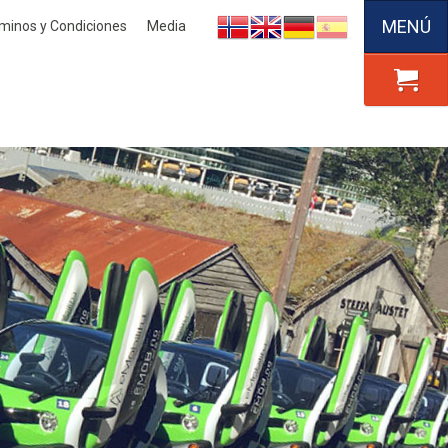
MENÚ
minos y Condiciones
Media
Nynorsk
English
Deutsch
Español